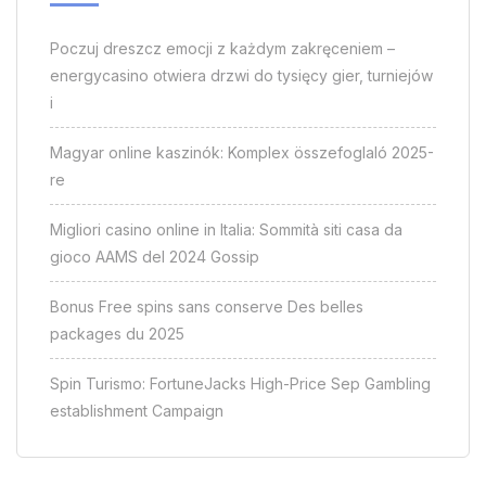
Poczuj dreszcz emocji z każdym zakręceniem –
energycasino otwiera drzwi do tysięcy gier, turniejów
i
Magyar online kaszinók: Komplex összefoglaló 2025-
re
Migliori casino online in Italia: Sommità siti casa da
gioco AAMS del 2024 Gossip
Bonus Free spins sans conserve Des belles
packages du 2025
Spin Turismo: FortuneJacks High-Price Sep Gambling
establishment Campaign