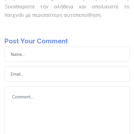
Ξεκαθαρίστε την αλήθεια και απολαύστε το
παιχνίδι με περισσότερη αυτοπεποίθηση.
Post Your Comment