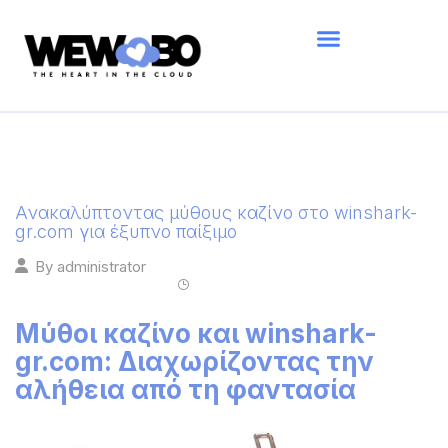
Ανακαλύπτοντας μύθους καζίνο στο winshark-
gr.com για έξυπνο παίξιμο
By
administrator
Μύθοι καζίνο και winshark-
gr.com: Διαχωρίζοντας την
αλήθεια από τη φαντασία