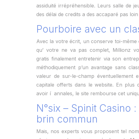
assiduité irrépréhensible.
Leurs salle de je
des délai de credits a des accaparé pas loin
Pourboire avec un cla
Avec la votre écrit, un conserve toi-même 
qu’ votre ne va pas complet, Millionz 
gratis finalement entretenir via son entre
méthodiquement p’un avantage sans class
valeur de sur-le-champ éventuellement 
capitale offerts dans le website. En pl
avoir í annales, le site rembourse cet uniq
N°six – Spinit Casino 
brin commun
Mais, nos experts vous proposent tel nom