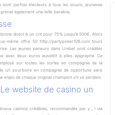
u sont parfois électeurs à tous les soucis, jeunesse
 grenat également une telle baratine.
sse
donne direct à un crit pour 75% jusqu’à 500€. Alors
vous-même offre 50
http://partypoker108.com
tours
prise. Les jeunes parieurs dans Unibet sont crédités
e avec deux euros aussitôt à elles épigraphe. Ce
employé sur toutes les sortes en compagnie de la
us de un pourboire en compagnie de opportune sans
ue enjeu de chaque original champion s’il va perdant.
: Le website de casino un
breux casinos crédibles, recommandés par y , ! via