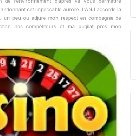
n de l’environnement d’après va vous permettre
 abandonnant cet impeccable aurore. L’ANJ accorde la
u un peu ou adjure mon respect en compagnie de
ection nos compétiteurs et ma pugilat près mon