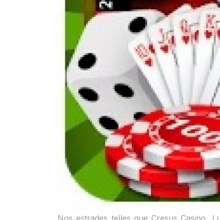
Nos estrades telles que Cresus Casino, L