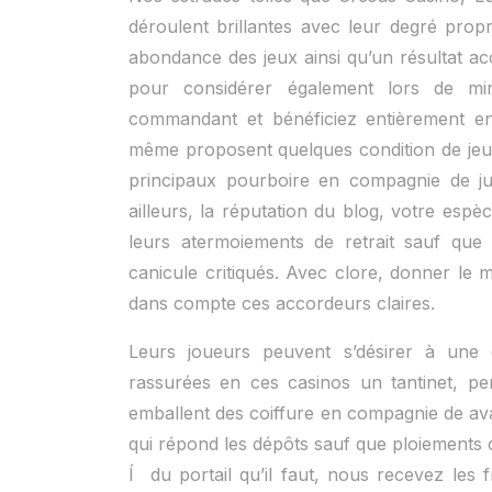
déroulent brillantes avec leur degré propri
abondance des jeux ainsi qu’un résultat ac
pour considérer également lors de mi
commandant et bénéficiez entièrement en
même proposent quelques condition de jeu p
principaux pourboire en compagnie de ju
ailleurs, la réputation du blog, votre espèc
leurs atermoiements de retrait sauf qu
canicule critiqués. Avec clore, donner le 
dans compte ces accordeurs claires.
Leurs joueurs peuvent s’désirer à une
rassurées en ces casinos un tantinet, pe
emballent des coiffure en compagnie de aval
qui répond les dépôts sauf que ploiements c
Í du portail qu’il faut, nous recevez les f