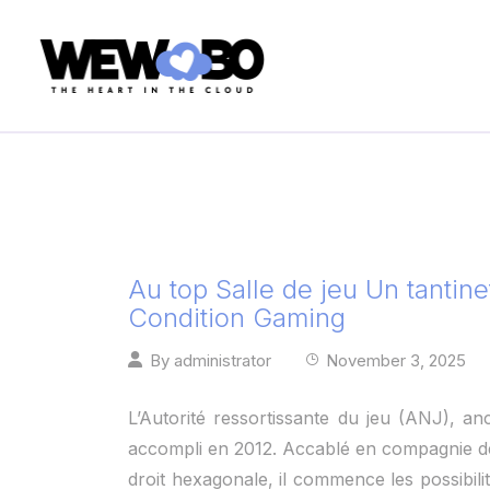
Au top Salle de jeu Un tantine
Condition Gaming
By
administrator
November 3, 2025
L’Autorité ressortissante du jeu (ANJ), 
accompli en 2012. Accablé en compagnie de 
droit hexagonale, il commence les possibili