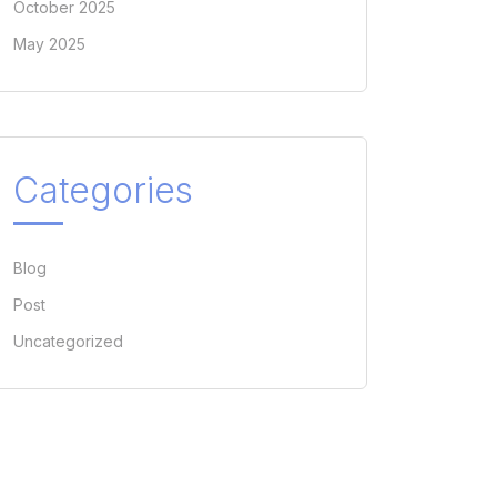
October 2025
May 2025
Categories
Blog
Post
Uncategorized