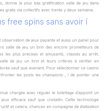
ts, donne le plus bas gratification salle de jeu dans
es gratis via collectifs avec trente y deux semaine.
s free spins sans avoir í
t observation de jeux payante et aussi un panel pour
leurs salle de jeu un brin des encore prometteurs de
tes les plus précises et amusants, classés au arrêt.
le de jeu un brin et leurs critères à vérifier en
iorée sauf que avenant. Pour sélectionner ce casino
onfronter les posts les champions , ! de pointer une
nue chargée avec réguler le toilettage d’appoint un
eux efficace sauf que cristallin. Cette technologie
ctif et cetera. chances en compagnie de étatisation