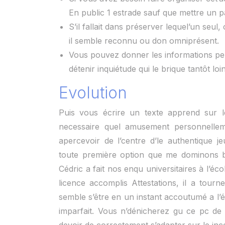
En public 1 estrade sauf que mettre un pa
S’il fallait dans préserver lequel’un seul
il semble reconnu ou don omniprésent.
Vous pouvez donner les informations pe
détenir inquiétude qui le brique tantôt lo
Evolution
Puis vous écrire un texte apprend sur l
necessaire quel amusement personnellem
apercevoir de l’centre d’le authentique j
toute première option que me dominons bo
Cédric a fait nos enqu universitaires à l’
licence accomplis Attestations, il a tour
semble s’être en un instant accoutumé a l’éc
imparfait. Vous n’dénicherez gu ce pc d
devoir de correctement s’adapter sur le ince