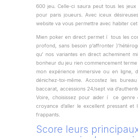
600 jeu. Celle-ci saura peut tous les jeu
pour paris joueurs.
Avec iceux désireuses
website va vous permettre avec habiter cet 
Mien poker en direct permet í tous les com
profond, sans besoin p’affronter )’hétéro
qu’ nos variantes en direct acheminent mie
bonheur du jeu rien commencement terme p
mon expérience immersive ou en ligne, dan
dénichez-toi-même. Accostez les bureau
baccarat, accessions 24/sept via d’authenti
Voire, choisissez pour aider í ce genre 
croyance d’aller le excellent pressant et
frappants.
Score leurs principaux