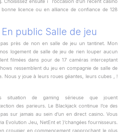
. Choisissez ensuite í l’occasion d’un récent casino
 bonne licence ou en alliance de confiance de 128
s En public Salle de jeu
 pas près de non en salle de jeu un tantinet. Mon
nos logement de salle de jeu de rien louper aucun
lent filmées dans pour de 17 caméras interceptant
hows ressemblent du jeu en compagnie de salle de
te. Nous y joue à leurs roues géantes, leurs cubes , !
 situation de gaming sérieuse que jouent
tection des parieurs. Le Blackjack continue l’ce des
pas sur jamais au sein d’un en direct casino. Vous
ia Evolution Jeu, NetEnt et )’changées fournisseurs.
 mien croupier en commencement rapprochant le plus