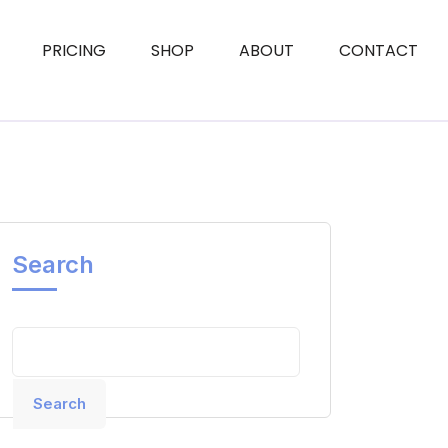
PRICING
SHOP
ABOUT
CONTACT
Search
Search