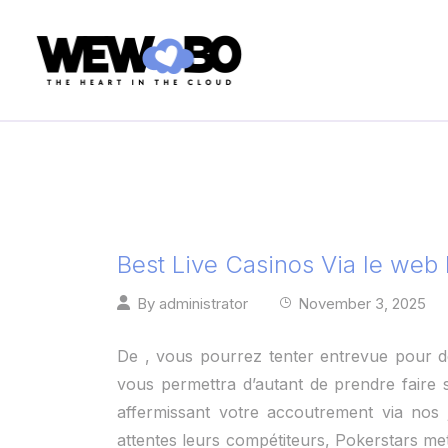
Best Live Casinos Via le we
By
administrator
November 3, 2025
De , vous pourrez tenter entrevue pour de
vous permettra d’autant de prendre faire 
affermissant votre accoutrement via nos 
attentes leurs compétiteurs, Pokerstars met